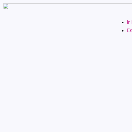
In
Es