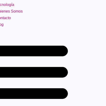
cnología
ienes Somos
ntacto
og