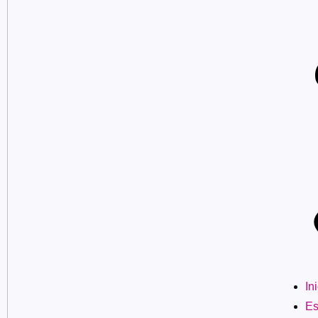
In
Es